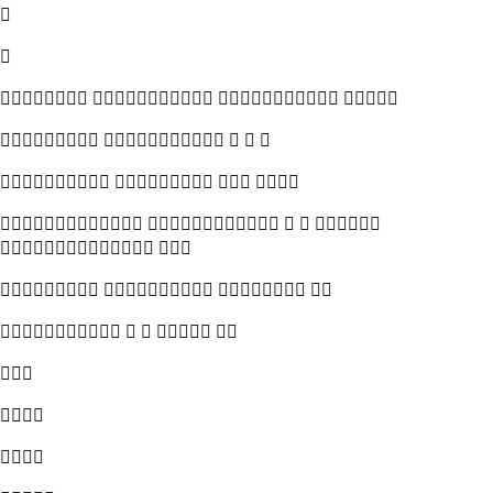


   
    
   
    
 
   
    


