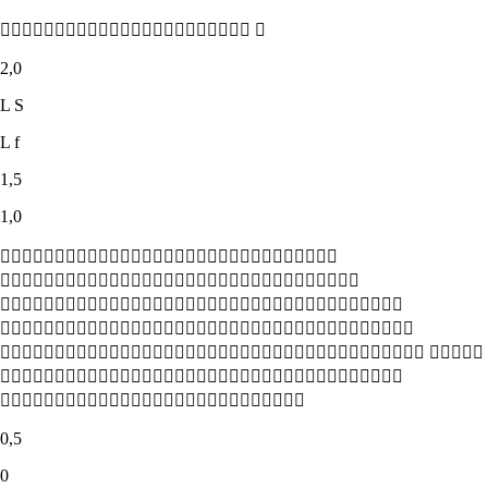
 
2,0
L S
L f
1,5
1,0




 


0,5
0