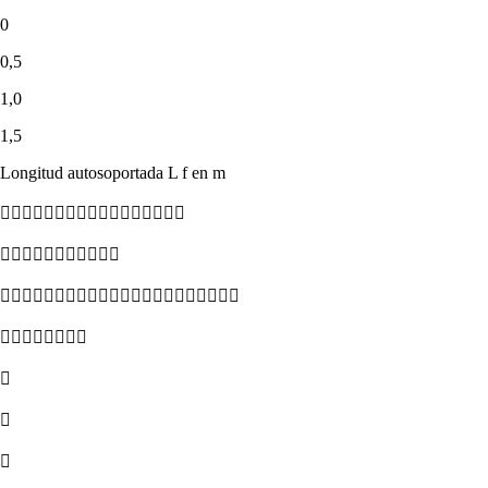
0
0,5
1,0
1,5
Longitud autosoportada L f en m






