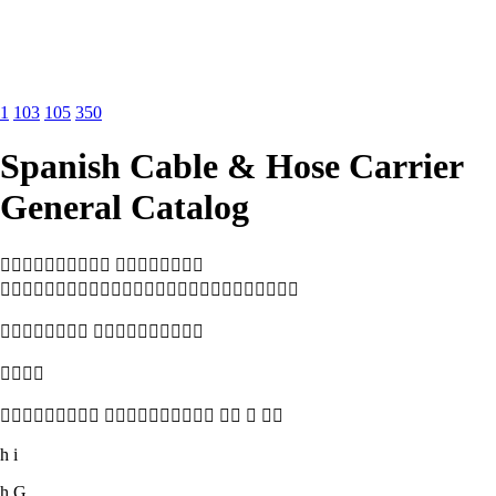
1
103
105
350
Spanish Cable & Hose Carrier
General Catalog
 

 

    
h i
h G