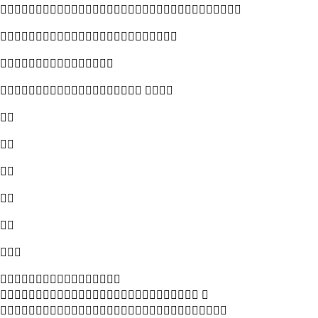



 







 
