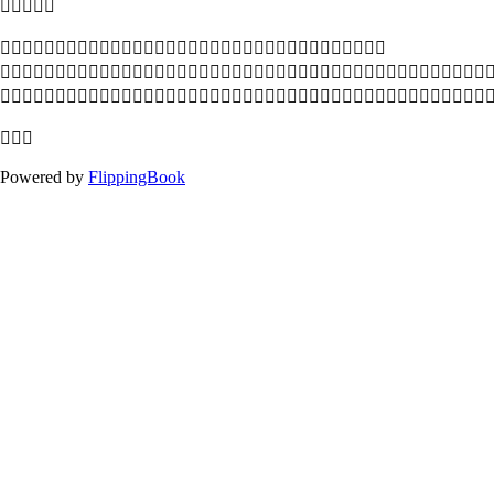





Powered by
FlippingBook