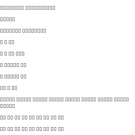
 

 
  
   
  
  
  
       

        
        