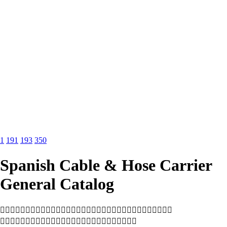
1
191
193
350
Spanish Cable & Hose Carrier
General Catalog

