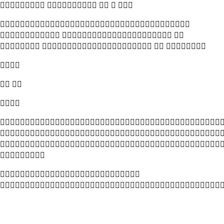
    

  
   

 







  
  