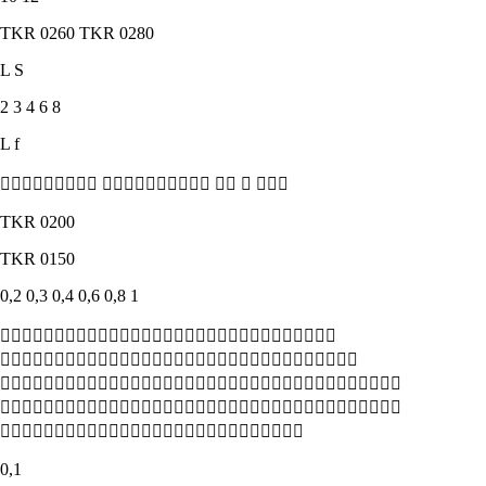
TKR 0260 TKR 0280
L S
2 3 4 6 8
L f
    
TKR 0200
TKR 0150
0,2 0,3 0,4 0,6 0,8 1





0,1