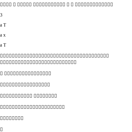
      
3
a T
a x
a T


 

 


