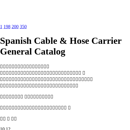
1
198
200
350
Spanish Cable & Hose Carrier
General Catalog

 


 
 
  
10 12