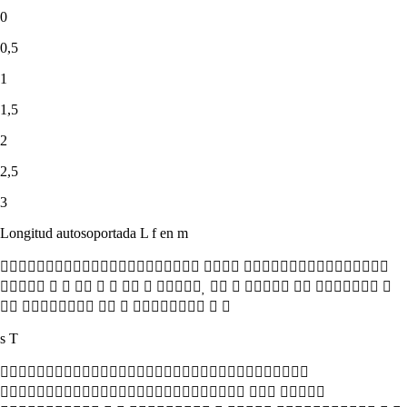
0
0,5
1
1,5
2
2,5
3
Longitud autosoportada L f en m
  
              
      
s T

  