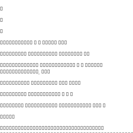



    
   
    
 
   
    
    

