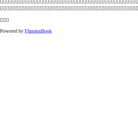



Powered by
FlippingBook