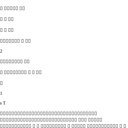
  
  
  
  
2
 
    

1
s T

  
        