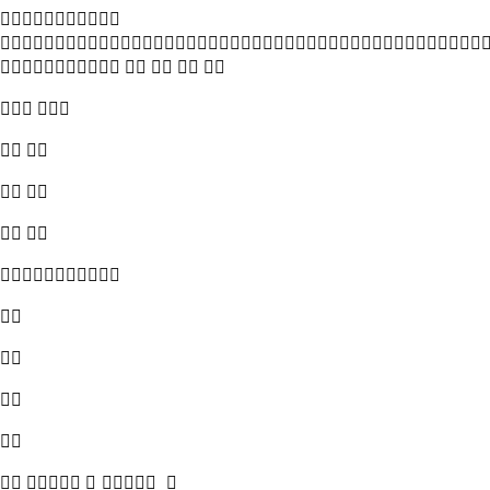


    
 
 
 
 





   