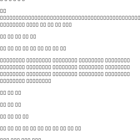


     
    
        
    
    
    
 
  
  
   
          