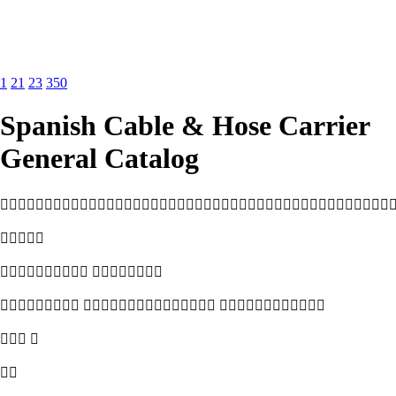
1
21
23
350
Spanish Cable & Hose Carrier
General Catalog


 
  
 
