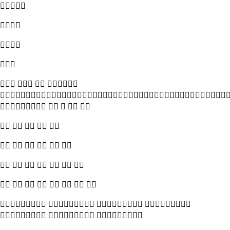




   

    
    
     
      
       
   
  