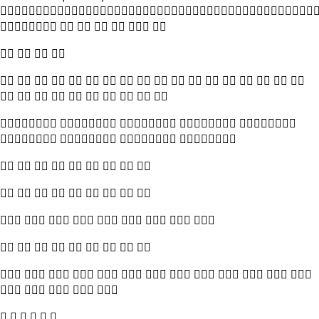

      
   
                 
         
    
   
        
        
        
        
            
    
     