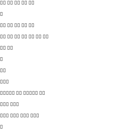
    

    
      
 



   
 
   
