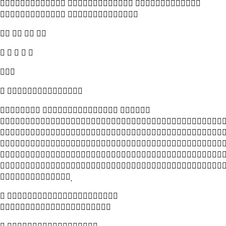
  
 
   
    

 
  






 
