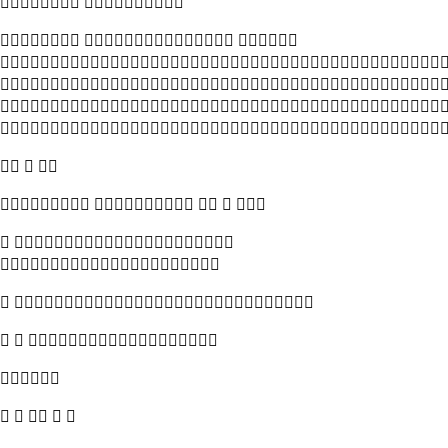
 
  




  
    
 

 
  

    